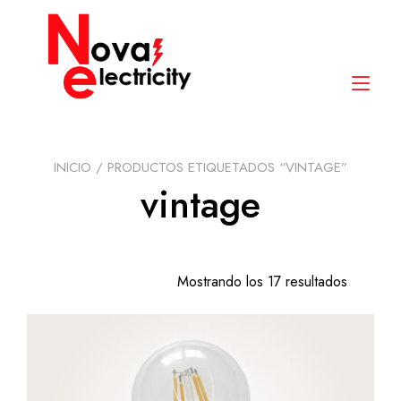
Saltar
contenido
Alte
nav
INICIO
/ PRODUCTOS ETIQUETADOS “VINTAGE”
vintage
Mostrando los 17 resultados