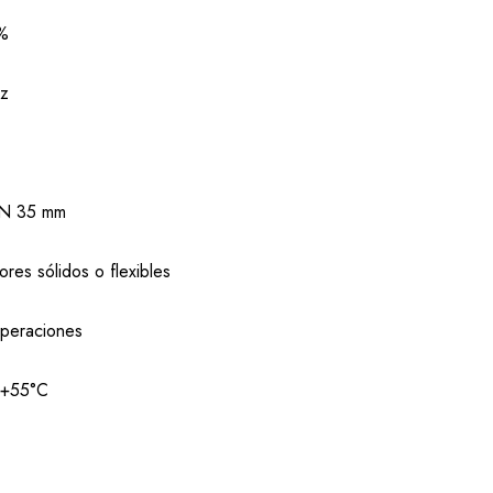
%
z
DIN 35 mm
res sólidos o flexibles
peraciones
 +55°C