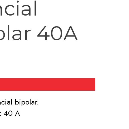
cial
olar 40A
cial bipolar.
: 40 A