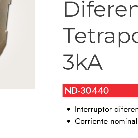
Diferen
Tetrap
3kA
ND-30440
Interruptor diferen
Corriente nominal