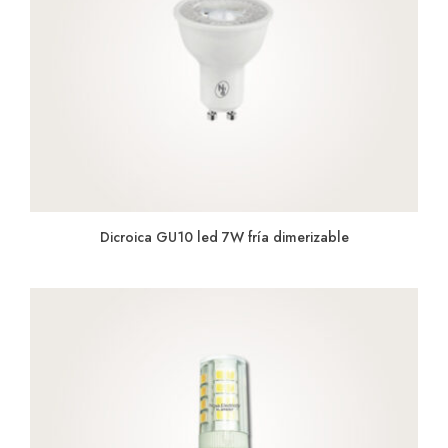
Dicroica GU10 led 7W fría dimerizable