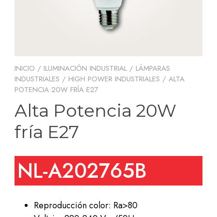
INICIO
/
ILUMINACIÓN INDUSTRIAL
/
LÁMPARAS
INDUSTRIALES
/
HIGH POWER INDUSTRIALES
/ ALTA
POTENCIA 20W FRÍA E27
Alta Potencia 20W
fría E27
NL-A202765B
Reproducción color: Ra>80