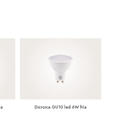
ía
Dicroica GU10 led 6W fría