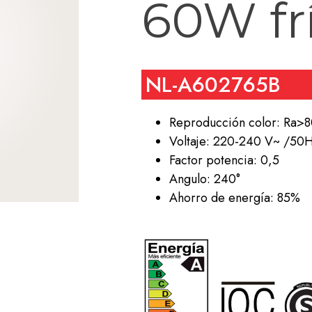
60W fr
NL-A602765B
Reproducción color: Ra>
Voltaje: 220-240 V~ /50
Factor potencia: 0,5
Angulo: 240°
Ahorro de energía: 85%