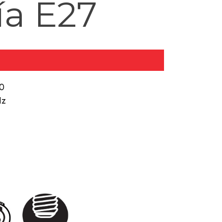
ía E27
80
Hz