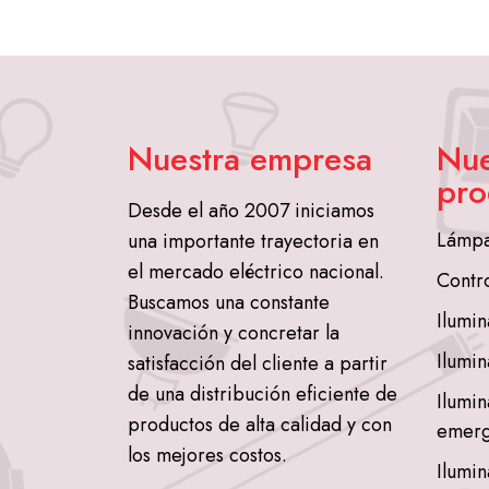
Nuestra empresa
Nue
pro
Desde el año 2007 iniciamos
Lámpa
una importante trayectoria en
el mercado eléctrico nacional.
Contr
Buscamos una constante
Ilumin
innovación y concretar la
Ilumin
satisfacción del cliente a partir
de una distribución eficiente de
Ilumin
productos de alta calidad y con
emerg
los mejores costos.
Ilumin