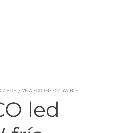
D
/
VELA
/ VELA ECO LED E27 6W FRÍA
CO led