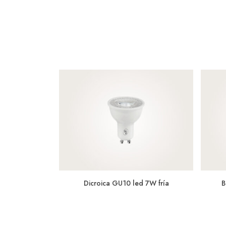
Dicroica GU10 led 7W fría
B