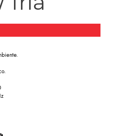
 fría
biente.
co.
0
Hz