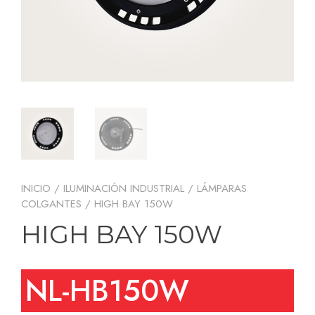
INICIO
/
ILUMINACIÓN INDUSTRIAL
/
LÁMPARAS
COLGANTES
/ HIGH BAY 150W
HIGH BAY 150W
NL-HB150W