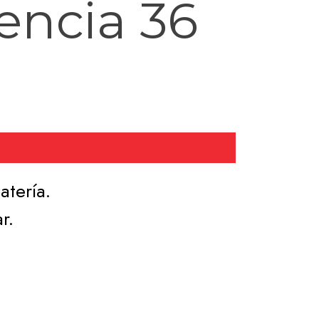
ncia 36
atería.
r.