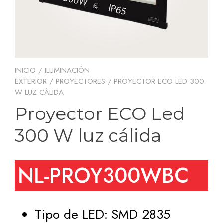
INICIO
/
ILUMINACIÓN
EXTERIOR
/
PROYECTORES
/ PROYECTOR ECO LED 300
W LUZ CÁLIDA
Proyector ECO Led
300 W luz cálida
NL-PROY300WBC
Tipo de LED: SMD 2835