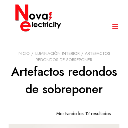
Saltar
contenido
Alte
nav
INICIO
/
ILUMINACIÓN INTERIOR
/ ARTEFACTOS
REDONDOS DE SOBREPONER
Artefactos redondos
de sobreponer
Mostrando los 12 resultados