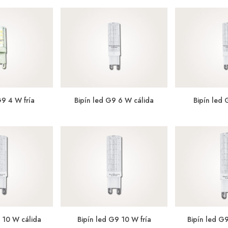
G9 4 W fría
Bipín led G9 6 W cálida
Bipín led 
 10 W cálida
Bipín led G9 10 W fría
Bipín led G