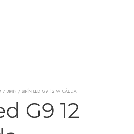
D
/
BIPIN
/ BIPÍN LED G9 12 W CÁLIDA
ed G9 12