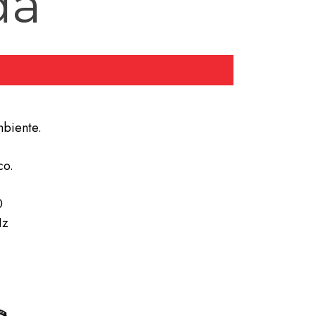
da
biente.
co.
0
Hz