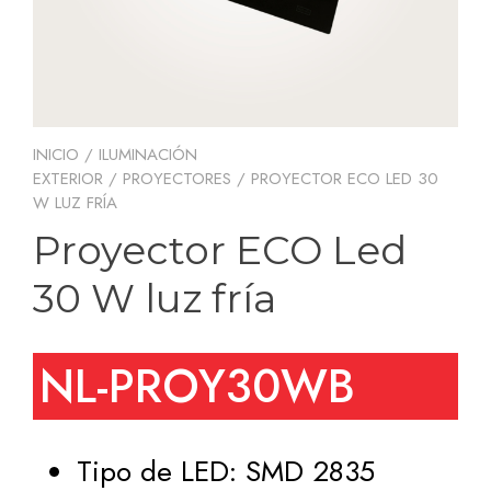
INICIO
/
ILUMINACIÓN
EXTERIOR
/
PROYECTORES
/ PROYECTOR ECO LED 30
W LUZ FRÍA
Proyector ECO Led
30 W luz fría
NL-PROY30WB
Tipo de LED: SMD 2835