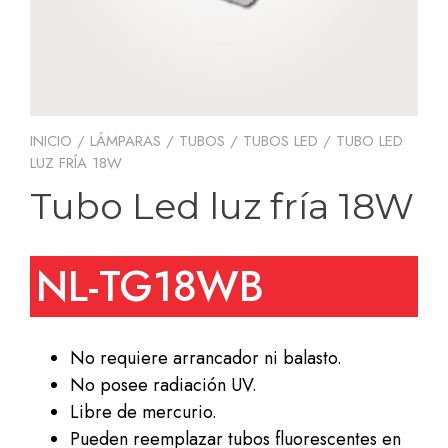
INICIO
/
LÁMPARAS
/
TUBOS
/
TUBOS LED
/ TUBO LED
LUZ FRÍA 18W
Tubo Led luz fría 18W
NL-TG18WB
No requiere arrancador ni balasto.
No posee radiación UV.
Libre de mercurio.
Pueden reemplazar tubos fluorescentes en